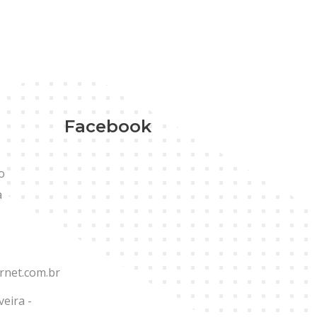
Facebook
o
a
rnet.com.br
veira -