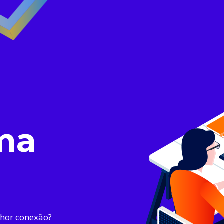
ma
lhor conexão?