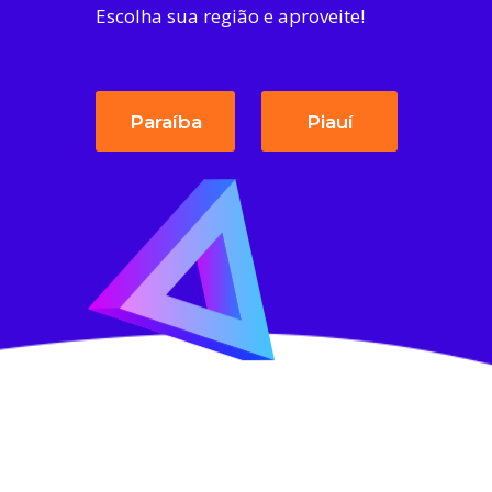
Escolha sua região e aproveite!
Paraíba
Piauí