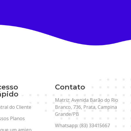
cesso
Contato
ápido
Matriz: Avenida Barão do Rio
tral do Cliente
Branco, 736, Prata, Campina
Grande/PB
sos Planos
Whatsapp: (83) 33415667
ique um amigo