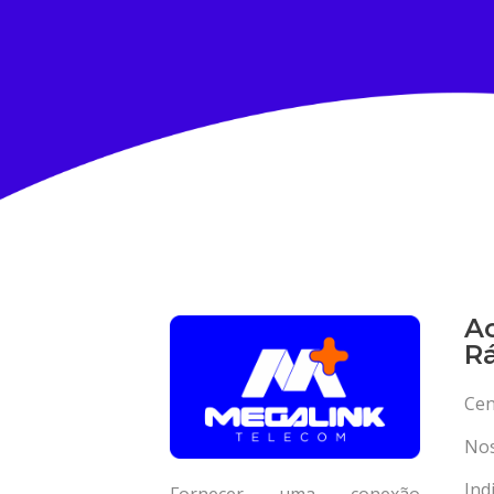
A
R
Cen
Nos
Ind