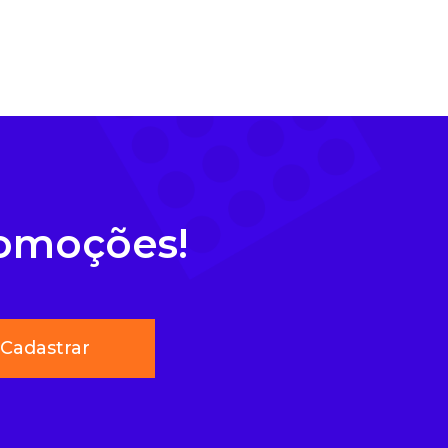
romoções!
Cadastrar